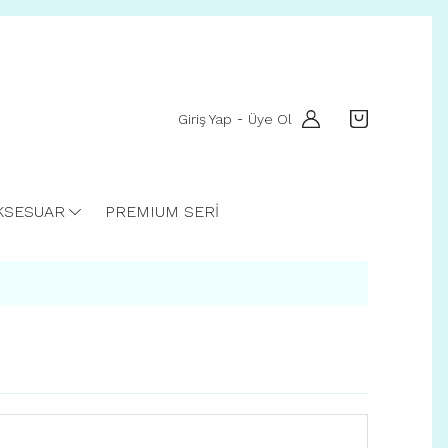
Giriş Yap
Üye Ol
-
KSESUAR
PREMIUM SERİ