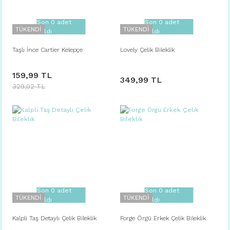
Son 0 adet
Son 0 adet
TÜKENDİ
TÜKENDİ
kaldı
kaldı
Taşlı İnce Cartier Kelepçe
Lovely Çelik Bileklik
159,99 TL
349,99 TL
329,02 TL
Son 0 adet
Son 0 adet
TÜKENDİ
TÜKENDİ
kaldı
kaldı
Kalpli Taş Detaylı Çelik Bileklik
Forge Örgü Erkek Çelik Bileklik