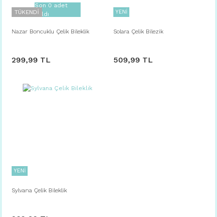
Son 0 adet
TÜKENDİ
YENİ
kaldı
Nazar Boncuklu Çelik Bileklik
Solara Çelik Bilezik
299,99 TL
509,99 TL
YENİ
Sylvana Çelik Bileklik