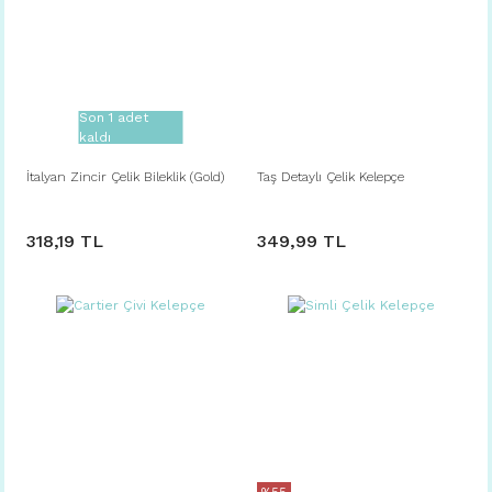
Son 1 adet
kaldı
İtalyan Zincir Çelik Bileklik (Gold)
Taş Detaylı Çelik Kelepçe
318,19 TL
349,99 TL