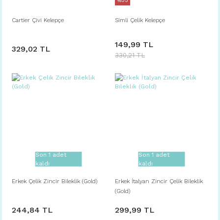
%55
Cartier Çivi Kelepçe
Simli Çelik Kelepçe
149,99 TL
329,02 TL
330,21 TL
Son 1 adet
Son 1 adet
kaldı
kaldı
Erkek Çelik Zincir Bileklik (Gold)
Erkek İtalyan Zincir Çelik Bileklik
(Gold)
244,84 TL
299,99 TL