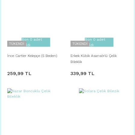
Son 0 adet
Son 0 adet
TÜKENDİ
TÜKENDİ
kaldı
kaldı
İnce Cartier Kelepçe (S Beden)
Erkek Kübik Asansörlü Çelik
Bileklik
259,99 TL
339,99 TL