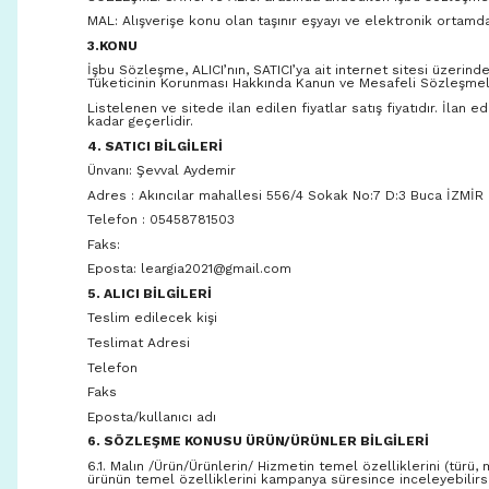
MAL: Alışverişe konu olan taşınır eşyayı ve elektronik ortamd
3.KONU
İşbu Sözleşme, ALICI’nın, SATICI’ya ait internet sitesi üzerinden
Tüketicinin Korunması Hakkında Kanun ve Mesafeli Sözleşmele
Listelenen ve sitede ilan edilen fiyatlar satış fiyatıdır. İlan 
kadar geçerlidir.
4. SATICI BİLGİLERİ
Ünvanı: Şevval Aydemir
Adres : Akıncılar mahallesi 556/4 Sokak No:7 D:3 Buca İZMİR
Telefon : 05458781503
Faks:
Eposta: leargia2021@gmail.com
5. ALICI BİLGİLERİ
Teslim edilecek kişi
Teslimat Adresi
Telefon
Faks
Eposta/kullanıcı adı
6. SÖZLEŞME KONUSU ÜRÜN/ÜRÜNLER BİLGİLERİ
6.1. Malın /Ürün/Ürünlerin/ Hizmetin temel özelliklerini (türü,
ürünün temel özelliklerini kampanya süresince inceleyebilirsi