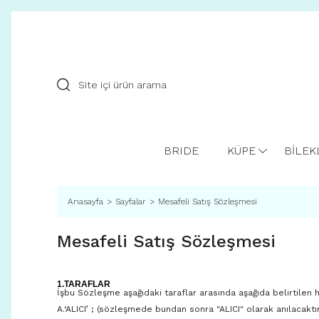
BRIDE
KÜPE
BİLEK
Anasayfa
Sayfalar
Mesafeli Satış Sözleşmesi
Mesafeli Satış Sözleşmesi
1.TARAFLAR
İşbu Sözleşme aşağıdaki taraflar arasında aşağıda belirtilen 
A.‘ALICI’ ; (sözleşmede bundan sonra "ALICI" olarak anılacaktı