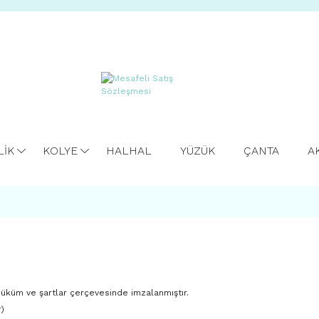
LİK
KOLYE
HALHAL
YÜZÜK
ÇANTA
A
hüküm ve şartlar çerçevesinde imzalanmıştır.
r)