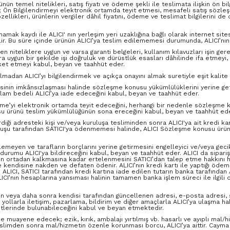
nün temel nitelikleri, satış fiyatı ve ödeme şekli ile teslimata ilişkin ön bi
ın; Ön Bilgilendirmeyi elektronik ortamda teyit etmesi, mesafeli satış sözle
zellikleri, ürünlerin vergiler dâhil fiyatını, ödeme ve teslimat bilgilerini d
mak kaydı ile ALICI' nın yerleşim yeri uzaklığına bağlı olarak internet sites
dilir. Bu süre içinde ürünün ALICI’ya teslim edilememesi durumunda, ALICI’nı
n niteliklere uygun ve varsa garanti belgeleri, kullanım kılavuzları işin gere
 uygun bir şekilde işi doğruluk ve dürüstlük esasları dâhilinde ifa etmeyi, h
eket etmeyi kabul, beyan ve taahhüt eder.
dan ALICI’yı bilgilendirmek ve açıkça onayını almak suretiyle eşit kalite ve 
mesinin imkânsızlaşması halinde sözleşme konusu yükümlülüklerini yerine ge
toplam bedeli ALICI’ya iade edeceğini kabul, beyan ve taahhüt eder.
eşme’yi elektronik ortamda teyit edeceğini, herhangi bir nedenle sözleş
usu ürünü teslim yükümlülüğünün sona ereceğini kabul, beyan ve taahhüt ede
diği adresteki kişi ve/veya kuruluşa tesliminden sonra ALICI'ya ait kredi ka
luşu tarafından SATICI'ya ödenmemesi halinde, ALICI Sözleşme konusu ürünü 3
lemeyen ve tarafların borçlarını yerine getirmesini engelleyici ve/veya geci
urumu ALICI'ya bildireceğini kabul, beyan ve taahhüt eder. ALICI da sipari
un ortadan kalkmasına kadar ertelenmesini SATICI’dan talep etme hakkını hai
e kendisine nakden ve defaten ödenir. ALICI’nın kredi kartı ile yaptığı ödemel
. ALICI, SATICI tarafından kredi kartına iade edilen tutarın banka tarafından 
ICI’nın hesaplarına yansıması halinin tamamen banka işlem süreci ile ilgili 
en veya daha sonra kendisi tarafından güncellenen adresi, e-posta adresi, sa
ollarla iletişim, pazarlama, bildirim ve diğer amaçlarla ALICI’ya ulaşma h
iyetlerinde bulunabileceğini kabul ve beyan etmektedir.
muayene edecek; ezik, kırık, ambalajı yırtılmış vb. hasarlı ve ayıplı mal/h
slimden sonra mal/hizmetin özenle korunması borcu, ALICI’ya aittir. Cayma 