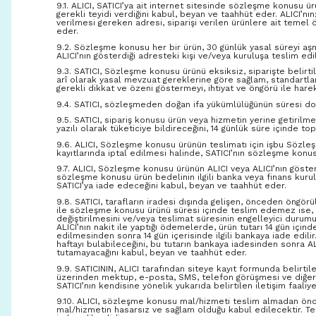
9.1. ALICI, SATICI’ya ait internet sitesinde sözleşme konusu ürü
gerekli teyidi verdiğini kabul, beyan ve taahhüt eder. ALICI’n
verilmesi gereken adresi, siparişi verilen ürünlere ait temel ö
eder.
9.2. Sözleşme konusu her bir ürün, 30 günlük yasal süreyi aşma
ALICI’nın gösterdiği adresteki kişi ve/veya kuruluşa teslim e
9.3. SATICI, Sözleşme konusu ürünü eksiksiz, siparişte belirtile
arî olarak yasal mevzuat gereklerine göre sağlam, standartlara
gerekli dikkat ve özeni göstermeyi, ihtiyat ve öngörü ile har
9.4. SATICI, sözleşmeden doğan ifa yükümlülüğünün süresi dolma
9.5. SATICI, sipariş konusu ürün veya hizmetin yerine getiril
yazılı olarak tüketiciye bildireceğini, 14 günlük süre içinde 
9.6. ALICI, Sözleşme konusu ürünün teslimatı için işbu Sözl
kayıtlarında iptal edilmesi halinde, SATICI’nın sözleşme kon
9.7. ALICI, Sözleşme konusu ürünün ALICI veya ALICI’nın göster
sözleşme konusu ürün bedelinin ilgili banka veya finans kuru
SATICI’ya iade edeceğini kabul, beyan ve taahhüt eder.
9.8. SATICI, tarafların iradesi dışında gelişen, önceden öngörü
ile sözleşme konusu ürünü süresi içinde teslim edemez ise, d
değiştirilmesini ve/veya teslimat süresinin engelleyici durum
ALICI’nın nakit ile yaptığı ödemelerde, ürün tutarı 14 gün içind
edilmesinden sonra 14 gün içerisinde ilgili bankaya iade edilir
haftayı bulabileceğini, bu tutarın bankaya iadesinden sonra AL
tutamayacağını kabul, beyan ve taahhüt eder.
9.9. SATICININ, ALICI tarafından siteye kayıt formunda belirtil
üzerinden mektup, e-posta, SMS, telefon görüşmesi ve diğer y
SATICI’nın kendisine yönelik yukarıda belirtilen iletişim faal
9.10. ALICI, sözleşme konusu mal/hizmeti teslim almadan önce 
mal/hizmetin hasarsız ve sağlam olduğu kabul edilecektir. Te