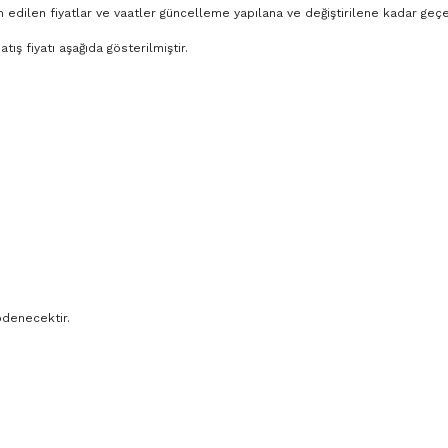
lan edilen fiyatlar ve vaatler güncelleme yapılana ve değiştirilene kadar geçer
ış fiyatı aşağıda gösterilmiştir.
ödenecektir.