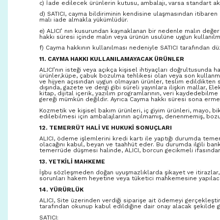
c) İade edilecek ürünlerin kutusu, ambalajı, varsa standart ak
d) SATICI, cayma bildiriminin kendisine ulaşmasından itibaren
malı iade almakla yükümlüdür.
e) ALICI’ nın kusurundan kaynaklanan bir nedenle malın değer
hakkı süresi içinde malın veya ürünün usulüne uygun kullanıl
f) Cayma hakkının kullanılması nedeniyle SATICI tarafından dü
11. CAYMA HAKKI KULLANILAMAYACAK ÜRÜNLER
ALICI’nın isteği veya açıkça kişisel ihtiyaçları doğrultusunda 
ürünler,küpe, çabuk bozulma tehlikesi olan veya son kullanma 
ve hijyen açısından uygun olmayan ürünler, teslim edildikten
dışında, gazete ve dergi gibi süreli yayınlara ilişkin mallar, 
kitap, dijital içerik, yazılım programlarının, veri kaydedebil
gereği mümkün değildir. Ayrıca Cayma hakkı süresi sona ermede
Kozmetik ve kişisel bakım ürünleri, iç giyim ürünleri, mayo, bi
edilebilmesi için ambalajlarının açılmamış, denenmemiş, bozu
12. TEMERRÜT HALİ VE HUKUKİ SONUÇLARI
ALICI, ödeme işlemlerini kredi kartı ile yaptığı durumda tem
olacağını kabul, beyan ve taahhüt eder. Bu durumda ilgili bank
temerrüde düşmesi halinde, ALICI, borcun gecikmeli ifasından 
13. YETKİLİ MAHKEME
İşbu sözleşmeden doğan uyuşmazlıklarda şikayet ve itirazlar, K
sorunları hakem heyetine veya tüketici mahkemesine yapılac
14. YÜRÜRLÜK
ALICI, Site üzerinden verdiği siparişe ait ödemeyi gerçekleşti
tarafından okunup kabul edildiğine dair onay alacak şekilde
SATICI: