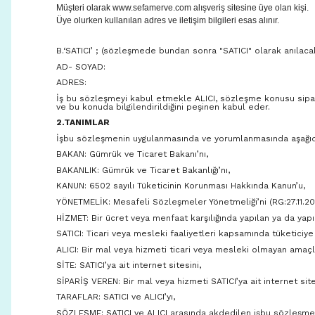
Müşteri olarak www.sefamerve.com alışveriş sitesine üye olan kişi.
Üye olurken kullanılan adres ve iletişim bilgileri esas alınır.
B.‘SATICI’ ; (sözleşmede bundan sonra "SATICI" olarak anılacak
AD- SOYAD:
ADRES:
İş bu sözleşmeyi kabul etmekle ALICI, sözleşme konusu sipariş
ve bu konuda bilgilendirildiğini peşinen kabul eder.
2.TANIMLAR
İşbu sözleşmenin uygulanmasında ve yorumlanmasında aşağıda ya
BAKAN: Gümrük ve Ticaret Bakanı’nı,
BAKANLIK: Gümrük ve Ticaret Bakanlığı’nı,
KANUN: 6502 sayılı Tüketicinin Korunması Hakkında Kanun’u,
YÖNETMELİK: Mesafeli Sözleşmeler Yönetmeliği’ni (RG:27.11.20
HİZMET: Bir ücret veya menfaat karşılığında yapılan ya da yapı
SATICI: Ticari veya mesleki faaliyetleri kapsamında tüketici
ALICI: Bir mal veya hizmeti ticari veya mesleki olmayan amaçla
SİTE: SATICI’ya ait internet sitesini,
SİPARİŞ VEREN: Bir mal veya hizmeti SATICI’ya ait internet sit
TARAFLAR: SATICI ve ALICI’yı,
SÖZLEŞME: SATICI ve ALICI arasında akdedilen işbu sözleşmey