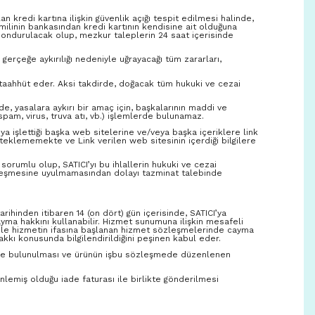
an kredi kartına ilişkin güvenlik açığı tespit edilmesi halinde,
 hamilinin bankasından kredi kartının kendisine ait olduğuna
 dondurulacak olup, mezkur taleplerin 24 saat içerisinde
n gerçeğe aykırılığı nedeniyle uğrayacağı tüm zararları,
e taahhüt eder. Aksi takdirde, doğacak tüm hukuki ve cezai
lde, yasalara aykırı bir amaç için, başkalarının maddi ve
spam, virus, truva atı, vb.) işlemlerde bulunamaz.
ya işlettiği başka web sitelerine ve/veya başka içeriklere link
esteklememekte ve Link verilen web sitesinin içerdiği bilgilere
sorumlu olup, SATICI’yı bu ihlallerin hukuki ve cezai
 sözleşmesine uyulmamasından dolayı tazminat talebinde
rihinden itibaren 14 (on dört) gün içerisinde, SATICI’ya
ma hakkını kullanabilir. Hizmet sunumuna ilişkin mesafeli
 ile hizmetin ifasına başlanan hizmet sözleşmelerinde cayma
kkı konusunda bilgilendirildiğini peşinen kabul eder.
dirimde bulunulması ve ürünün işbu sözleşmede düzenlenen
nlemiş olduğu iade faturası ile birlikte gönderilmesi