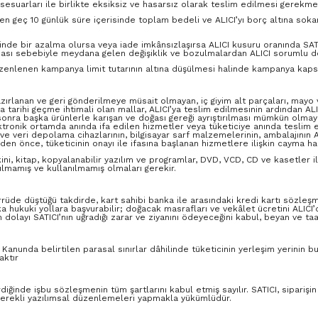
sesuarları ile birlikte eksiksiz ve hasarsız olarak teslim edilmesi gerekme
 en geç 10 günlük süre içerisinde toplam bedeli ve ALICI’yı borç altına soka
inde bir azalma olursa veya iade imkânsızlaşırsa ALICI kusuru oranında SAT
ması sebebiyle meydana gelen değişiklik ve bozulmalardan ALICI sorumlu de
zenlenen kampanya limit tutarının altına düşülmesi halinde kampanya kapsamı
hazırlanan ve geri gönderilmeye müsait olmayan, iç giyim alt parçaları, mayo 
tarihi geçme ihtimali olan mallar, ALICI’ya teslim edilmesinin ardından ALIC
 sonra başka ürünlerle karışan ve doğası gereği ayrıştırılması mümkün olm
Elektronik ortamda anında ifa edilen hizmetler veya tüketiciye anında teslim e
me ve veri depolama cihazlarının, bilgisayar sarf malzemelerinin, ambalajının
n önce, tüketicinin onayı ile ifasına başlanan hizmetlere ilişkin cayma ha
kini, kitap, kopyalanabilir yazılım ve programlar, DVD, VCD, CD ve kasetler il
lmamış ve kullanılmamış olmaları gerekir.
errüde düştüğü takdirde, kart sahibi banka ile arasındaki kredi kartı sözl
a hukuki yollara başvurabilir; doğacak masrafları ve vekâlet ücretini ALICI
dolayı SATICI’nın uğradığı zarar ve ziyanını ödeyeceğini kabul, beyan ve ta
anunda belirtilen parasal sınırlar dâhilinde tüketicinin yerleşim yerinin bul
aktır
rdiğinde işbu sözleşmenin tüm şartlarını kabul etmiş sayılır. SATICI, sipar
 gerekli yazılımsal düzenlemeleri yapmakla yükümlüdür.