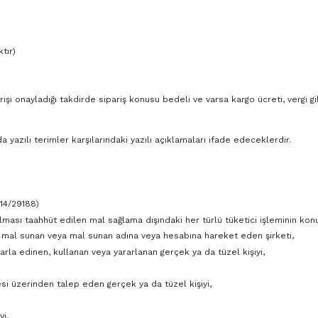
tır)
i onayladığı takdirde sipariş konusu bedeli ve varsa kargo ücreti, vergi gi
zılı terimler karşılarındaki yazılı açıklamaları ifade edeceklerdir.
14/29188)
lması taahhüt edilen mal sağlama dışındaki her türlü tüketici işleminin kon
ye mal sunan veya mal sunan adına veya hesabına hareket eden şirketi,
rla edinen, kullanan veya yararlanan gerçek ya da tüzel kişiyi,
esi üzerinden talep eden gerçek ya da tüzel kişiyi,
i,