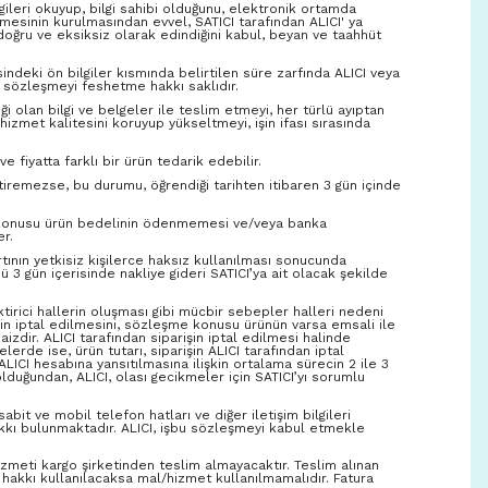
lgileri okuyup, bilgi sahibi olduğunu, elektronik ortamda
şmesinin kurulmasından evvel, SATICI tarafından ALICI' ya
e doğru ve eksiksiz olarak edindiğini kabul, beyan ve taahhüt
indeki ön bilgiler kısmında belirtilen süre zarfında ALICI veya
n sözleşmeyi feshetme hakkı saklıdır.
ği olan bilgi ve belgeler ile teslim etmeyi, her türlü ayıptan
izmet kalitesini koruyup yükseltmeyi, işin ifası sırasında
fiyatta farklı bir ürün tedarik edebilir.
tiremezse, bu durumu, öğrendiği tarihten itibaren 3 gün içinde
me konusu ürün bedelinin ödenmemesi ve/veya banka
r.
rtının yetkisiz kişilerce haksız kullanılması sonucunda
 gün içerisinde nakliye gideri SATICI’ya ait olacak şekilde
ktirici hallerin oluşması gibi mücbir sebepler halleri nedeni
şin iptal edilmesini, sözleşme konusu ürünün varsa emsali ile
zdir. ALICI tarafından siparişin iptal edilmesi halinde
erde ise, ürün tutarı, siparişin ALICI tarafından iptal
ALICI hesabına yansıtılmasına ilişkin ortalama sürecin 2 ile 3
olduğundan, ALICI, olası gecikmeler için SATICI’yı sorumlu
bit ve mobil telefon hatları ve diğer iletişim bilgileri
akkı bulunmaktadır. ALICI, işbu sözleşmeyi kabul etmekle
izmeti kargo şirketinden teslim almayacaktır. Teslim alınan
hakkı kullanılacaksa mal/hizmet kullanılmamalıdır. Fatura