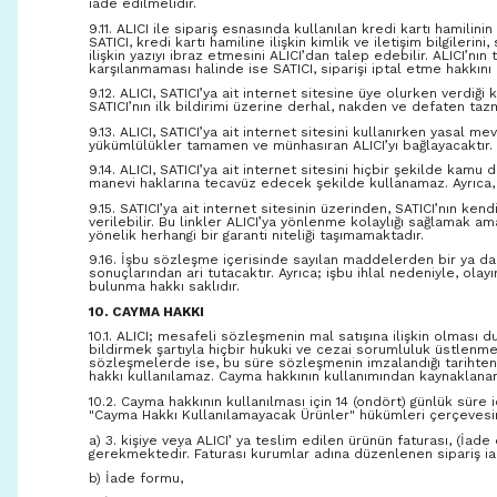
iade edilmelidir.
9.11. ALICI ile sipariş esnasında kullanılan kredi kartı hamilini
SATICI, kredi kartı hamiline ilişkin kimlik ve iletişim bilgileri
ilişkin yazıyı ibraz etmesini ALICI’dan talep edebilir. ALICI
karşılanmaması halinde ise SATICI, siparişi iptal etme hakkını 
9.12. ALICI, SATICI’ya ait internet sitesine üye olurken verdiği 
SATICI’nın ilk bildirimi üzerine derhal, nakden ve defaten ta
9.13. ALICI, SATICI’ya ait internet sitesini kullanırken yasa
yükümlülükler tamamen ve münhasıran ALICI’yı bağlayacaktır.
9.14. ALICI, SATICI’ya ait internet sitesini hiçbir şekilde kamu
manevi haklarına tecavüz edecek şekilde kullanamaz. Ayrıca, üy
9.15. SATICI’ya ait internet sitesinin üzerinden, SATICI’nın k
verilebilir. Bu linkler ALICI’ya yönlenme kolaylığı sağlamak a
yönelik herhangi bir garanti niteliği taşımamaktadır.
9.16. İşbu sözleşme içerisinde sayılan maddelerden bir ya da b
sonuçlarından ari tutacaktır. Ayrıca; işbu ihlal nedeniyle, ol
bulunma hakkı saklıdır.
10. CAYMA HAKKI
10.1. ALICI; mesafeli sözleşmenin mal satışına ilişkin olması d
bildirmek şartıyla hiçbir hukuki ve cezai sorumluluk üstlen
sözleşmelerde ise, bu süre sözleşmenin imzalandığı tarihten
hakkı kullanılamaz. Cayma hakkının kullanımından kaynaklanan 
10.2. Cayma hakkının kullanılması için 14 (ondört) günlük sür
"Cayma Hakkı Kullanılamayacak Ürünler" hükümleri çerçevesind
a) 3. kişiye veya ALICI’ ya teslim edilen ürünün faturası, (İ
gerekmektedir. Faturası kurumlar adına düzenlenen sipariş i
b) İade formu,