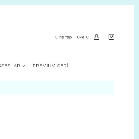
Giriş Yap
Üye Ol
-
KSESUAR
PREMIUM SERİ