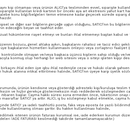
n aynı kişi olmaması veya ürünün ALICI’ya tesliminden evvel, siparişte kullanıl
ni, siparişte kullanılan kredi kartının bir önceki aya ait ekstresini yahut kart
’nın talebe konu bilgi/belgeleri temin etmesine kadar geçecek sürede sipariş
haizdir.
kişisel ve diğer sair bilgilerin gerçeğe uygun olduğunu, SATICI’nın bu bilgileri
zmin edeceğini beyan ve taahhüt eder.
l mevzuat hükümlerine riayet etmeyi ve bunları ihlal etmemeyi baştan kabul v
 düzenini bozucu, genel ahlaka aykırı, başkalarını rahatsız ve taciz edici şeki
e başkalarının hizmetleri kullanmasını önleyici veya zorlaştırıcı faaliyet (
endi kontrolünde olmayan ve/veya başkaca üçüncü kişilerin sahip olduğu ve/ve
macıyla konmuş olup herhangi bir web sitesini veya o siteyi işleten kişiyi d
irkaçını ihlal eden üye işbu ihlal nedeniyle cezai ve hukuki olarak şahsen 
ayın hukuk alanına intikal ettirilmesi halinde, SATICI’nın üyeye karşı üyelik
urumunda, ürünün kendisine veya gösterdiği adresteki kişi/kuruluşa teslim ta
meksizin ve hiçbir gerekçe göstermeksizin malı reddederek sözleşmeden cay
 itibaren başlar. Cayma hakkı süresi sona ermeden önce, tüketicinin onayı
masraflar SATICI’ ya aittir. ALICI, iş bu sözleşmeyi kabul etmekle, cayma ha
e içinde SATICI' ya iadeli taahhütlü posta, faks veya eposta ile yazılı bil
e kullanılmamış olması şarttır. Bu hakkın kullanılması halinde,
ade edilmek istenen ürünün faturası kurumsal ise, iade ederken kurumun düze
adeleri İADE FATURASI kesilmediği takdirde tamamlanamayacaktır.)