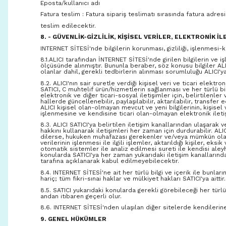
Eposta/kullanıcı adı
Fatura teslim : Fatura sipariş teslimatı sırasında fatura adresin
teslim edilecektir.
8. - GÜVENLİK-GİZLİLİK, KİŞİSEL VERİLER, ELEKTRONİK İL
INTERNET SİTESİ'nde bilgilerin korunması, gizliliği, işlenmesi-ku
8.1.ALICI tarafından İNTERNET SİTESİ'nde girilen bilgilerin ve 
ölçüsünde alınmıştır. Bununla beraber, söz konusu bilgiler ALIC
olanlar dahil, gerekli tedbirlerin alınması sorumluluğu ALICI'ya 
8.2. ALICI'nın sair suretle verdiği kişisel veri ve ticari elektro
SATICI, C muhtelif ürün/hizmetlerin sağlanması ve her türlü bi
elektronik ve diğer ticari-sosyal iletişimler için, belirtilenle
hallerde güncellenebilir, paylaşılabilir, aktarılabilir, transfer
ALICI kişisel olan-olmayan mevcut ve yeni bilgilerinin, kişis
işlenmesine ve kendisine ticari olan-olmayan elektronik iletiş
8.3. ALICI SATICI'ya belirtilen iletişim kanallarından ulaşara
hakkını kullanarak iletişimleri her zaman için durdurabilir. ALI
dilerse, hukuken muhafazası gerekenler ve/veya mümkün olanlar 
verilerinin işlenmesi ile ilgili işlemler, aktarıldığı kişiler, ek
otomatik sistemler ile analiz edilmesi sureti ile kendisi aley
konularda SATICI'ya her zaman yukarıdaki iletişim kanallarında
tarafına açıklanarak kabul edilmeyebilecektir.
8.4. INTERNET SİTESİ'ne ait her türlü bilgi ve içerik ile bun
hariç; tüm fikri-sınai haklar ve mülkiyet hakları SATICI'ya aittir.
8.5. SATICI yukarıdaki konularda gerekli görebileceği her türl
andan itibaren geçerli olur.
8.6. INTERNET SİTESİ'nden ulaşılan diğer sitelerde kendilerine a
9. GENEL HÜKÜMLER