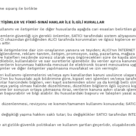
e sipariş ile birlikte
ETİŞİMLER VE FİKRİ-SINAİ HAKLAR İLE İLGİLİ KURALLAR
llanımı ve iletişimler ile diğer hususlarda aşağıda cari esasları belirtilen gizl
işlemlerin güvenliği için gerekli önlemler, SATICI tarafındaki sistem altyapıs
I cihazından girildiğinden ALICI tarafında korunmaları ve ilgisiz kişilerce er
aittir.
nik iletişimlerine dair izin-onaylarının yanısıra ve teyiden; ALICI'nın İNTERNET 
lgilendirme, reklam-tanıtım, iletişim, promosyon, satış, pazarlama, mağaza k
r ve halefleri nezdinde süresiz olarak veya öngörecekleri süre ile kayda alına
 edilebilir, kullanılabilir ve sair suretlerle işlenebilir. Bu veriler ayrıca kan
el verilerin korunması hakkında mevzuat ile elektronik ticaret mevzuatına u
imler ve diğer iletişimler yapılmasına muvafakat ve izin vermiştir.
k veri kullanımı-işlenmelerini ve/veya aynı kanallardan kanuni usulünce ulaşa
CI'nın bu husustaki açık bildirimine göre, kişisel veri işlemleri ve/veya taraf
haricindeki bilgileri, veri kayıt sisteminden silinir ya da kimliği belli olm
sik veya yanlış olması halinde düzeltilmesi, düzeltilen bilgilerin ilgili üçüncü k
hine bir sonucun ortaya çıkmasına itiraz, verilerin kanuna aykırı olarak işle
n başvurabilir ve bilgi alabilir. Bu hususlardaki başvuru ve talepleri yasal 
ların düzenlenmesi, revizyonu ve kısmen/tamamen kullanımı konusunda; SATICI
ü değişikliği yapma hakkını saklı tutar; bu değişiklikler SATICI tarafından 
it gizlilik-güvenlik politikaları ve kullanım şartları geçerlidir, oluşabilecek