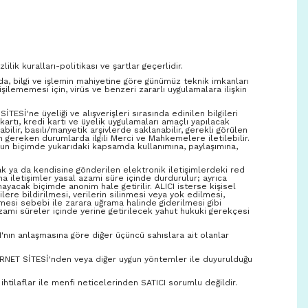
ilik kuralları-politikası ve şartlar geçerlidir.
ında, bilgi ve işlemin mahiyetine göre günümüz teknik imkanları
işilememesi için, virüs ve benzeri zararlı uygulamalara ilişkin
SİTESİ'ne üyeliği ve alışverişleri sırasında edinilen bilgileri
artı, kredi kartı ve üyelik uygulamaları amaçlı yapılacak
bilir, basılı/manyetik arşivlerde saklanabilir, gerekli görülen
unen gereken durumlarda ilgili Merci ve Mahkemelere iletilebilir.
ygun biçimde yukarıdaki kapsamda kullanımına, paylaşımına,
rak ya da kendisine gönderilen elektronik iletişimlerdeki red
ına iletişimler yasal azami süre içinde durdurulur; ayrıca
ayacak biçimde anonim hale getirilir. ALICI isterse kişisel
işilere bildirilmesi, verilerin silinmesi veya yok edilmesi,
nmesi sebebi ile zarara uğrama halinde giderilmesi gibi
azami süreler içinde yerine getirilecek yahut hukuki gerekçesi
'nın anlaşmasına göre diğer üçüncü sahıslara ait olanlar
INTERNET SİTESİ'nden veya diğer uygun yöntemler ile duyurulduğu
 ihtilaflar ile menfi neticelerinden SATICI sorumlu değildir.