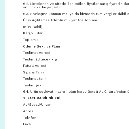
6.2. Listelenen ve sitede ilan edilen fiyatlar satış fiyatıdır. İ
sonuna kadar geçerlidir.
6.3. Sözleşme konusu mal ya da hizmetin tüm vergiler dâhil sat
Ürün AçıklamasıAdetBirim FiyatıAra Toplam
(KDV Dahil)
Kargo Tutarı
Toplam :
Ödeme Şekli ve Planı
Teslimat Adresi
Teslim Edilecek kişi
Fatura Adresi
Sipariş Tarihi
Teslimat tarihi
Teslim şekli
6.4. Ürün sevkiyat masrafı olan kargo ücreti ALICI tarafından 
7. FATURA BİLGİLERİ
Ad/Soyad/Unvan
Adres
Telefon
Faks