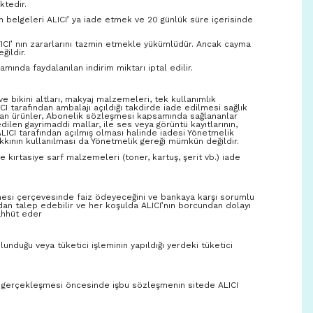
ktedir.
n belgeleri ALICI’ ya iade etmek ve 20 günlük süre içerisinde
ICI’ nın zararlarını tazmin etmekle yükümlüdür. Ancak cayma
ğildir.
nda faydalanılan indirim miktarı iptal edilir.
ve bikini altları, makyaj malzemeleri, tek kullanımlık
I tarafından ambalajı açıldığı takdirde iade edilmesi sağlık
ayan ürünler, Abonelik sözleşmesi kapsamında sağlananlar
dilen gayrimaddi mallar, ile ses veya görüntü kayıtlarının,
 ALICI tarafından açılmış olması halinde iadesi Yönetmelik
kkının kullanılması da Yönetmelik gereği mümkün değildir.
e kırtasiye sarf malzemeleri (toner, kartuş, şerit vb.) iade
eşmesi çerçevesinde faiz ödeyeceğini ve bankaya karşı sorumlu
’dan talep edebilir ve her koşulda ALICI’nın borcundan dolayı
ahhüt eder
unduğu veya tüketici işleminin yapıldığı yerdeki tüketici
işin gerçekleşmesi öncesinde işbu sözleşmenin sitede ALICI