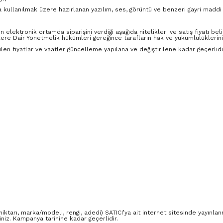
a kullanılmak üzere hazırlanan yazılım, ses, görüntü ve benzeri gayri maddi 
 elektronik ortamda siparişini verdiği aşağıda nitelikleri ve satış fiyatı belirt
re Dair Yönetmelik hükümleri gereğince tarafların hak ve yükümlülüklerini
edilen fiyatlar ve vaatler güncelleme yapılana ve değiştirilene kadar geçerlidi
 miktarı, marka/modeli, rengi, adedi) SATICI’ya ait internet sitesinde yayınla
niz. Kampanya tarihine kadar geçerlidir.