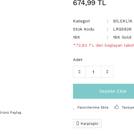
674,99 TL
Kategori
BİLEKLİK
Stok Kodu
LRG5926
18K
18K Gold
*72,83 TL den başlayan taksit
Adet
Sepete Ekle
Tavsiy
Ürünü Paylaş
Karşılaştır