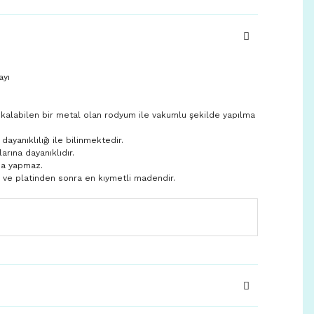
ayı
 kalabilen bir metal olan rodyum ile vakumlu şekilde yapılma
yanıklılığı ile bilinmektedir.
larına dayanıklıdır.
ma yapmaz.
n ve platinden sonra en kıymetli madendir.