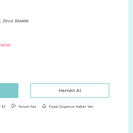
,
Zincir Bileklik
lerle!
Hemen Al
e Et
Yorum Yaz
Fiyatı Düşünce Haber Ver