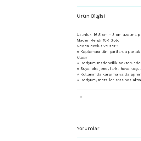
Ürün Bilgisi
Uzunluk: 16,5 cm + 3 cm uzatma p
Maden Rengi: 18K Gold
Neden exclusive seri?
⭐️ Kaplaması tüm şartlarda parlak
ktadır.
⭐️ Rodyum madencilik sektöründe da
⭐️ Suya, oksijene, farklı hava koşul
⭐️ Kullanımda kararma ya da aşın
⭐️ Rodyum, metaller arasında altı
Yorumlar