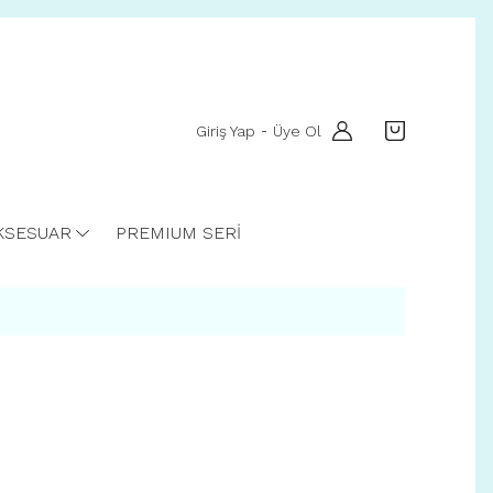
Giriş Yap
Üye Ol
-
KSESUAR
PREMIUM SERİ