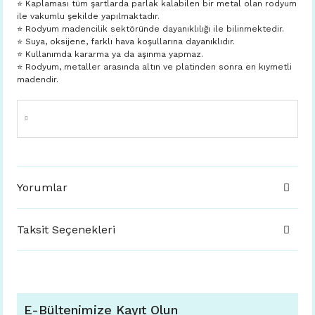
⭐️ Kaplaması tüm şartlarda parlak kalabilen bir metal olan rodyum
ile vakumlu şekilde yapılmaktadır.
⭐️ Rodyum madencilik sektöründe dayanıklılığı ile bilinmektedir.
⭐️ Suya, oksijene, farklı hava koşullarına dayanıklıdır.
⭐️ Kullanımda kararma ya da aşınma yapmaz.
⭐️ Rodyum, metaller arasında altın ve platinden sonra en kıymetli
madendir.
Yorumlar
Taksit Seçenekleri
E-Bültenimize Kayıt Olun