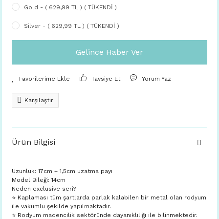
Gold - ( 629,99 TL ) ( TÜKENDİ )
Silver - ( 629,99 TL ) ( TÜKENDİ )
Gelince Haber Ver
Tavsiye Et
Yorum Yaz
Karşılaştır
Ürün Bilgisi
Uzunluk: 17cm + 1,5cm uzatma payı
Model Bileği: 14cm
Neden exclusive seri?
⭐️ Kaplaması tüm şartlarda parlak kalabilen bir metal olan rodyum
ile vakumlu şekilde yapılmaktadır.
⭐️ Rodyum madencilik sektöründe dayanıklılığı ile bilinmektedir.