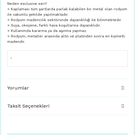
Neden exclusive seri?
⭐️ Kaplaması tüm şartlarda parlak kalabilen bir metal olan rodyum
ile vakumlu şekilde yapılmaktadır.
⭐️ Rodyum madencilik sektöründe dayanıklılığı ile bilinmektedir.
⭐️ Suya, oksijene, farklı hava koşullarına dayanıklıdır.
⭐️ Kullanımda kararma ya da aşınma yapmaz.
⭐️ Rodyum, metaller arasında altın ve platinden sonra en kıymetli
madendir.
Yorumlar
Taksit Seçenekleri