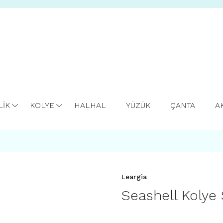
LİK
KOLYE
HALHAL
YÜZÜK
ÇANTA
A
Leargia
Seashell Kolye 