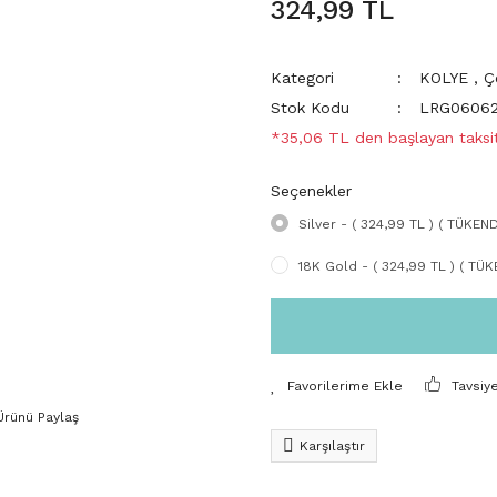
324,99 TL
Kategori
KOLYE
,
Ç
Stok Kodu
LRG06062
*35,06 TL den başlayan taksit
Seçenekler
Silver - ( 324,99 TL ) ( TÜKEND
18K Gold - ( 324,99 TL ) ( TÜK
Tavsiy
Ürünü Paylaş
Karşılaştır