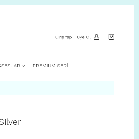
Giriş Yap
Üye Ol
-
KSESUAR
PREMIUM SERİ
Silver