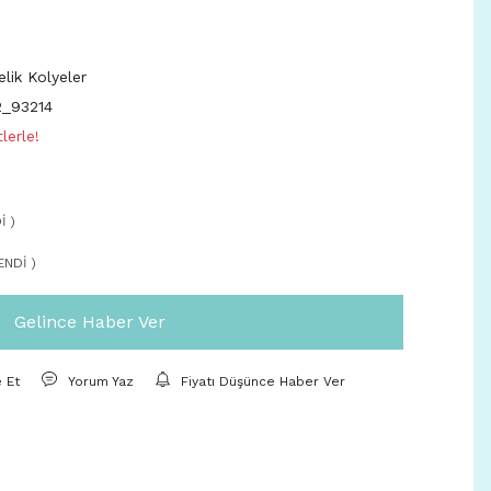
elik Kolyeler
_93214
lerle!
İ )
ENDİ )
Gelince Haber Ver
e Et
Yorum Yaz
Fiyatı Düşünce Haber Ver