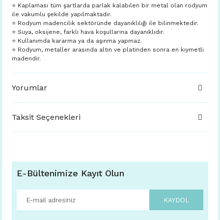
⭐️ Kaplaması tüm şartlarda parlak kalabilen bir metal olan rodyum
ile vakumlu şekilde yapılmaktadır.
⭐️ Rodyum madencilik sektöründe dayanıklılığı ile bilinmektedir.
⭐️ Suya, oksijene, farklı hava koşullarına dayanıklıdır.
⭐️ Kullanımda kararma ya da aşınma yapmaz.
⭐️ Rodyum, metaller arasında altın ve platinden sonra en kıymetli
madendir.
Yorumlar
Taksit Seçenekleri
E-Bültenimize Kayıt Olun
KAYDOL