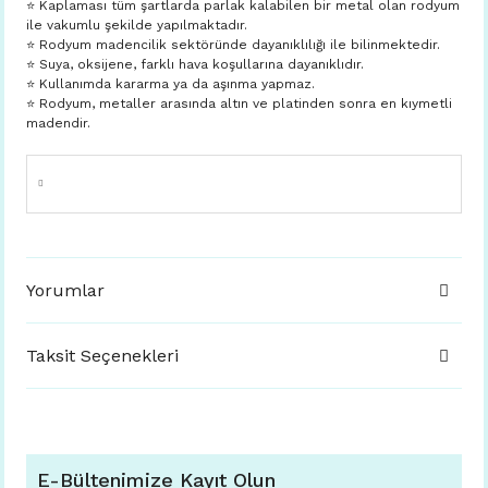
⭐️ Kaplaması tüm şartlarda parlak kalabilen bir metal olan rodyum
ile vakumlu şekilde yapılmaktadır.
⭐️ Rodyum madencilik sektöründe dayanıklılığı ile bilinmektedir.
⭐️ Suya, oksijene, farklı hava koşullarına dayanıklıdır.
⭐️ Kullanımda kararma ya da aşınma yapmaz.
⭐️ Rodyum, metaller arasında altın ve platinden sonra en kıymetli
madendir.
Yorumlar
Taksit Seçenekleri
E-Bültenimize Kayıt Olun