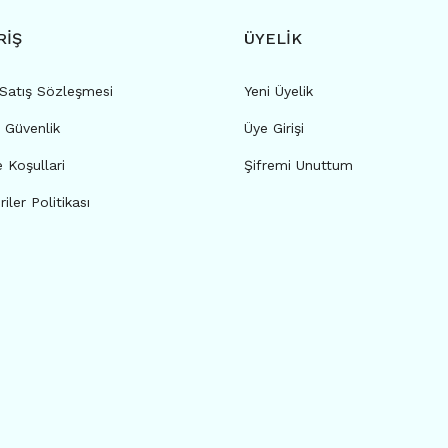
RİŞ
ÜYELİK
 Satış Sözleşmesi
Yeni Üyelik
e Güvenlik
Üye Girişi
e Koşullari
Şifremi Unuttum
riler Politikası