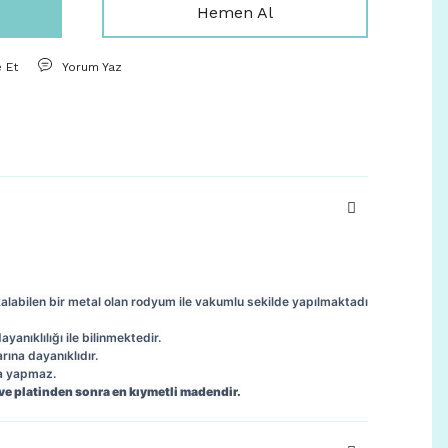
Hemen Al
e Et
Yorum Yaz
kalabilen bir metal olan rodyum ile vakumlu sekilde yapılmaktadı
anıklılığı ile bilinmektedir.
arına dayanıklıdır.
ma yapmaz.
 ve platinden sonra en kıymetli madendir.