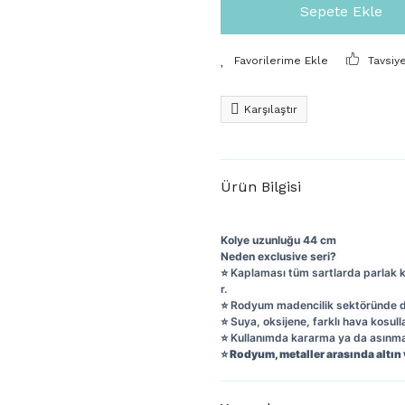
Sepete Ekle
Tavsiy
Karşılaştır
Ürün Bilgisi
Kolye uzunluğu 44 cm
Neden exclusive seri?
⭐️ Kaplaması tüm sartlarda parlak 
r.
⭐️ Rodyum madencilik sektöründe day
⭐️ Suya, oksijene, farklı hava kosull
⭐️ Kullanımda kararma ya da asın
⭐️ Rodyum, metaller arasında altın