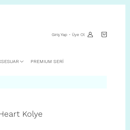
Giriş Yap
Üye Ol
-
KSESUAR
PREMIUM SERİ
Heart Kolye