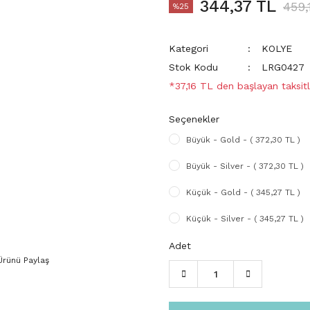
344,37 TL
459,
%25
Kategori
KOLYE
Stok Kodu
LRG0427
*37,16 TL den başlayan taksitl
Seçenekler
Büyük - Gold - ( 372,30 TL )
Büyük - Silver - ( 372,30 TL )
Küçük - Gold - ( 345,27 TL )
Küçük - Silver - ( 345,27 TL )
Adet
Ürünü Paylaş