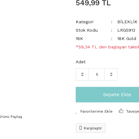
549,99 TL
Kategori
BİLEKLİK
Stok Kodu
LRG5913
18K
18K Gold
*59,34 TL den başlayan taksit
Adet
Sepete Ekle
Tavsiy
Ürünü Paylaş
Karşılaştır