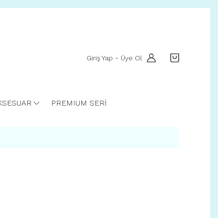
Giriş Yap
Üye Ol
-
KSESUAR
PREMIUM SERİ