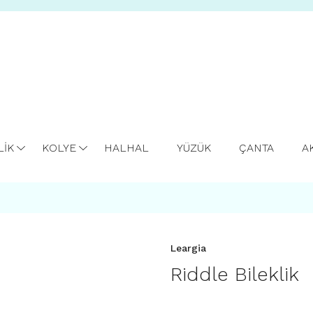
LİK
KOLYE
HALHAL
YÜZÜK
ÇANTA
A
Leargia
Riddle Bileklik