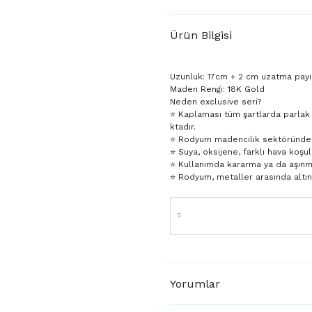
Ürün Bilgisi
Uzunluk: 17cm + 2 cm uzatma payı
Maden Rengi: 18K Gold
Neden exclusive seri?
⭐️ Kaplaması tüm şartlarda parlak
ktadır.
⭐️ Rodyum madencilik sektöründe da
⭐️ Suya, oksijene, farklı hava koşul
⭐️ Kullanımda kararma ya da aşın
⭐️ Rodyum, metaller arasında altı
Yorumlar