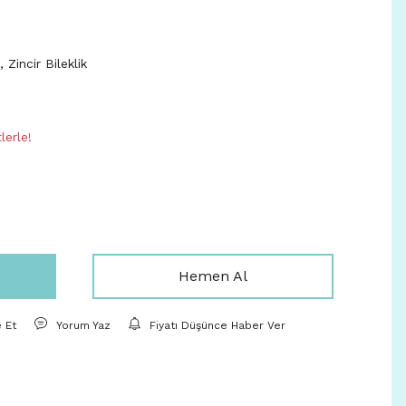
,
Zincir Bileklik
lerle!
Hemen Al
e Et
Yorum Yaz
Fiyatı Düşünce Haber Ver