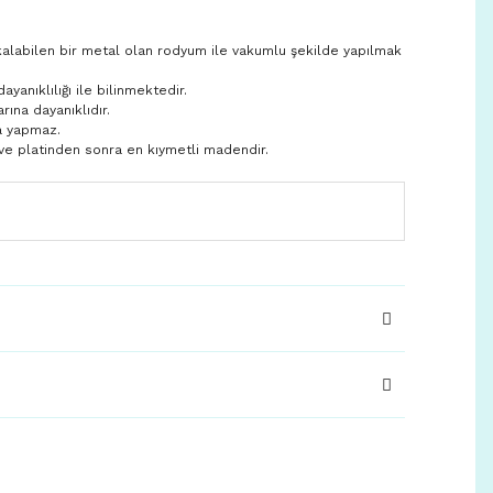
kalabilen bir metal olan rodyum ile vakumlu şekilde yapılmak
anıklılığı ile bilinmektedir.
rına dayanıklıdır.
a yapmaz.
ve platinden sonra en kıymetli madendir.