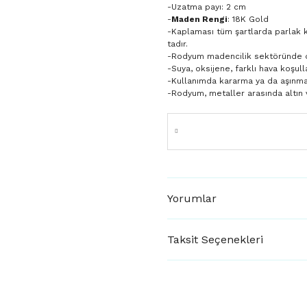
-Uzatma payı: 2 cm
-
Maden Rengi
: 18K Gold
-Kaplaması tüm şartlarda parlak 
tadır.
-Rodyum madencilik sektöründe day
-Suya, oksijene, farklı hava koşulla
-Kullanımda kararma ya da aşınm
-Rodyum, metaller arasında altın 
Yorumlar
Taksit Seçenekleri