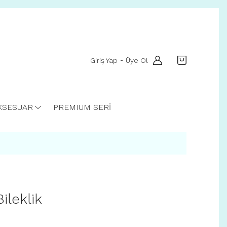
Giriş Yap
Üye Ol
-
KSESUAR
PREMIUM SERİ
ileklik