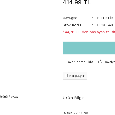
414,99 TL
Kategori
BİLEKLİK
Stok Kodu
LRG06410
*44,78 TL den başlayan taksit
Tavsiy
Karşılaştır
Ürünü Paylaş
Ürün Bilgisi
-
Uzunluk:
17 cm