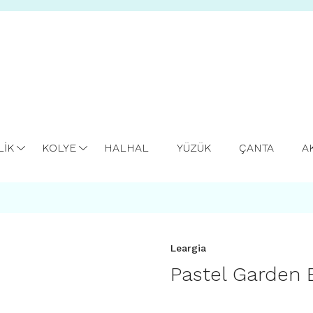
LİK
KOLYE
HALHAL
YÜZÜK
ÇANTA
A
Leargia
Pastel Garden B