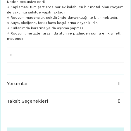
Neden exclusive seri?
⭐️ Kaplaması tüm şartlarda parlak kalabilen bir metal olan rodyum
ile vakumlu şekilde yapılmaktadır.
⭐️ Rodyum madencilik sektöründe dayanıklılığı ile bilinmektedir.
⭐️ Suya, oksijene, farklı hava koşullarına dayanıklıdır.
⭐️ Kullanımda kararma ya da aşınma yapmaz.
⭐️ Rodyum, metaller arasında altın ve platinden sonra en kıymetli
madendir.
Yorumlar
Taksit Seçenekleri