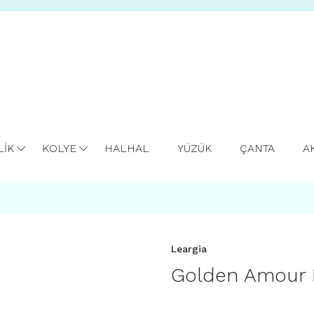
LİK
KOLYE
HALHAL
YÜZÜK
ÇANTA
A
Leargia
Golden Amour B