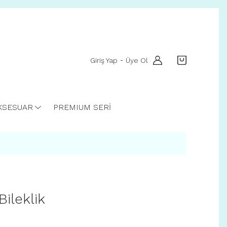
Giriş Yap
Üye Ol
-
KSESUAR
PREMIUM SERİ
ileklik