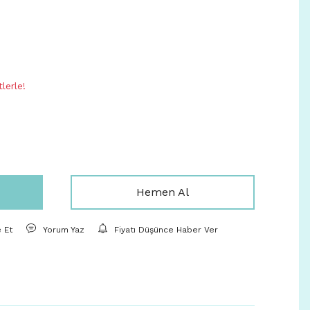
4
lerle!
Hemen Al
e Et
Yorum Yaz
Fiyatı Düşünce Haber Ver