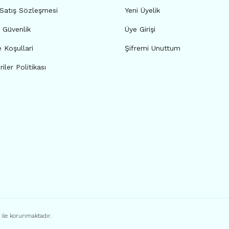
 Satış Sözleşmesi
Yeni Üyelik
e Güvenlik
Üye Girişi
e Koşullari
Şifremi Unuttum
riler Politikası
ı ile korunmaktadır.