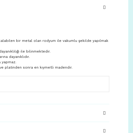
kalabilen bir metal olan rodyum ile vakumlu şekilde yapılmak
anıklılığı ile bilinmektedir.
rına dayanıklıdır.
a yapmaz.
ve platinden sonra en kıymetli madendir.