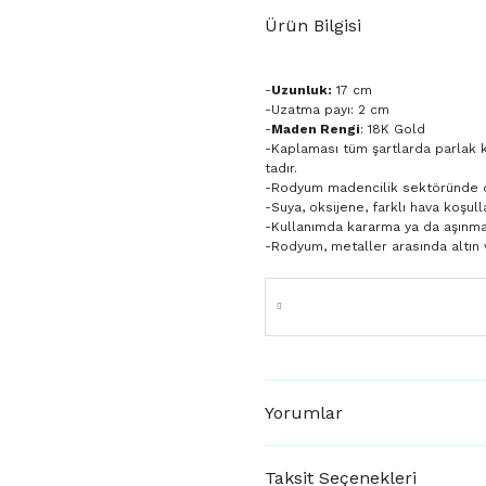
Ürün Bilgisi
-
Uzunluk:
17 cm
-Uzatma payı: 2 cm
-
Maden Rengi
: 18K Gold
-Kaplaması tüm şartlarda parlak 
tadır.
-Rodyum madencilik sektöründe day
-Suya, oksijene, farklı hava koşulla
-Kullanımda kararma ya da aşınm
-Rodyum, metaller arasında altın 
Yorumlar
Taksit Seçenekleri