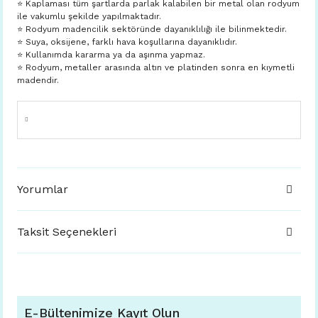
⭐️ Kaplaması tüm şartlarda parlak kalabilen bir metal olan rodyum
ile vakumlu şekilde yapılmaktadır.
⭐️ Rodyum madencilik sektöründe dayanıklılığı ile bilinmektedir.
⭐️ Suya, oksijene, farklı hava koşullarına dayanıklıdır.
⭐️ Kullanımda kararma ya da aşınma yapmaz.
⭐️ Rodyum, metaller arasında altın ve platinden sonra en kıymetli
madendir.
Yorumlar
Taksit Seçenekleri
E-Bültenimize Kayıt Olun