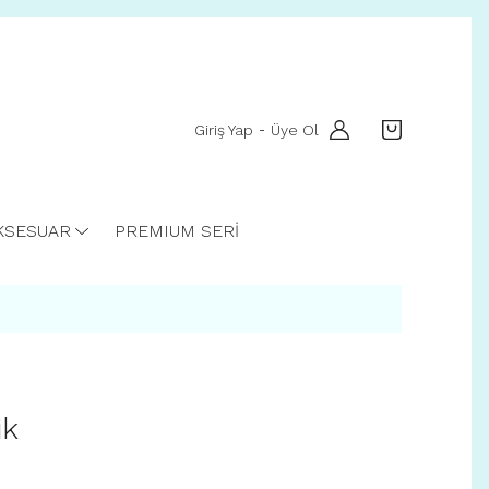
Giriş Yap
Üye Ol
-
KSESUAR
PREMIUM SERİ
ik