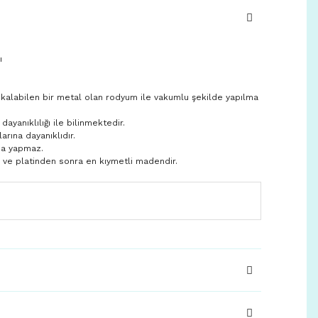
ı
 kalabilen bir metal olan rodyum ile vakumlu şekilde yapılma
yanıklılığı ile bilinmektedir.
larına dayanıklıdır.
ma yapmaz.
n ve platinden sonra en kıymetli madendir.