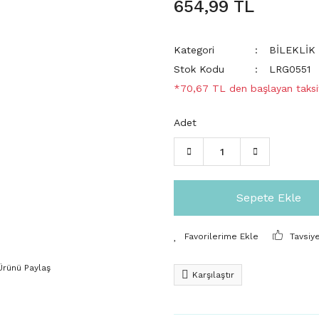
654,99 TL
Kategori
BİLEKLİK
Stok Kodu
LRG0551
*70,67 TL den başlayan taksit
Adet
Sepete Ekle
Tavsiy
Ürünü Paylaş
Karşılaştır