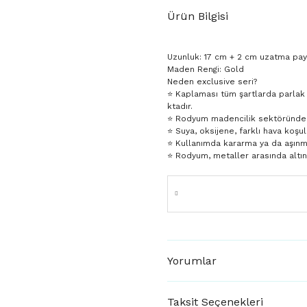
Ürün Bilgisi
Uzunluk: 17 cm + 2 cm uzatma pay
Maden Rengi: Gold
Neden exclusive seri?
⭐️ Kaplaması tüm şartlarda parlak
ktadır.
⭐️ Rodyum madencilik sektöründe da
⭐️ Suya, oksijene, farklı hava koşul
⭐️ Kullanımda kararma ya da aşın
⭐️ Rodyum, metaller arasında altı
Yorumlar
Taksit Seçenekleri