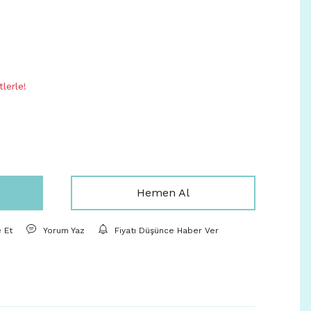
lerle!
Hemen Al
e Et
Yorum Yaz
Fiyatı Düşünce Haber Ver