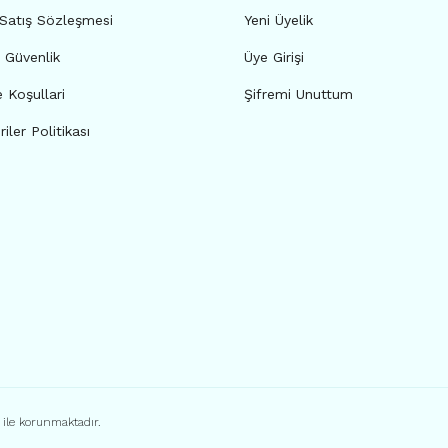
 Satış Sözleşmesi
Yeni Üyelik
e Güvenlik
Üye Girişi
e Koşullari
Şifremi Unuttum
riler Politikası
ı ile korunmaktadır.