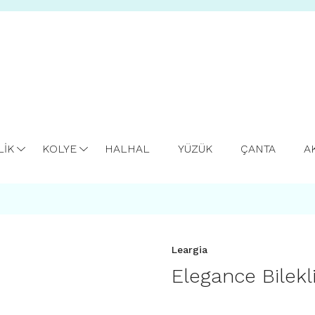
LİK
KOLYE
HALHAL
YÜZÜK
ÇANTA
A
Leargia
Elegance Bilekl