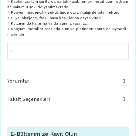
⭐️ Kaplaması tüm şartlarda parlak kalabilen bir metal olan rodyum
ile vakumlu şekilde yapılmaktadır.
⭐️ Rodyum madencilik sektöründe dayanıklılığı ile bilinmektedir.
⭐️ Suya, oksijene, farklı hava koşullarına dayanıklıdır.
⭐️ Kullanımda kararma ya da aşınma yapmaz.
⭐️ Rodyum, metaller arasında altın ve platinden sonra en kıymetli
madendir.
Yorumlar
Taksit Seçenekleri
E-Bültenimize Kayıt Olun