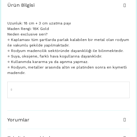
Ürün Bilgisi
Uzunluk: 18 cm + 3 cm uzatma payı
Maden Rengi: 18K Gold
Neden exclusive seri?
⭐️ Kaplaması tüm şartlarda parlak kalabilen bir metal olan rodyum
ile vakumlu şekilde yapılmaktadır.
⭐️ Rodyum madencilik sektöründe dayanıklılığı ile bilinmektedir.
⭐️ Suya, oksijene, farklı hava koşullarına dayanıklıdır.
⭐️ Kullanımda kararma ya da aşınma yapmaz.
⭐️ Rodyum, metaller arasında altın ve platinden sonra en kıymetli
madendir.
Yorumlar