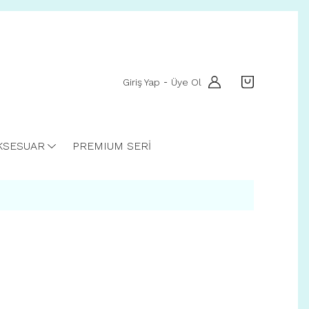
Giriş Yap
Üye Ol
-
KSESUAR
PREMIUM SERİ