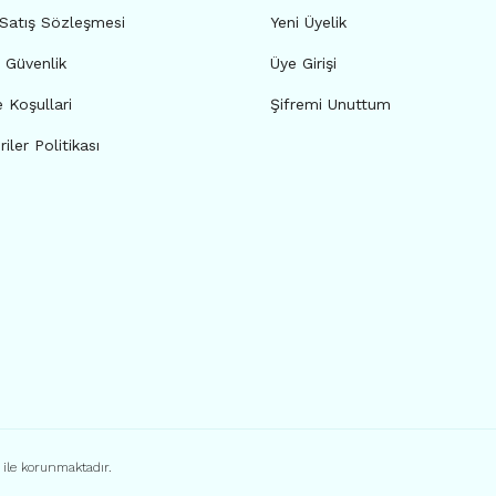
 Satış Sözleşmesi
Yeni Üyelik
e Güvenlik
Üye Girişi
e Koşullari
Şifremi Unuttum
riler Politikası
ı ile korunmaktadır.