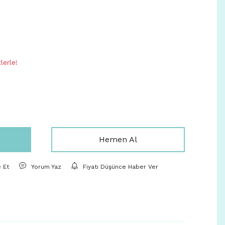
lerle!
Hemen Al
e Et
Yorum Yaz
Fiyatı Düşünce Haber Ver