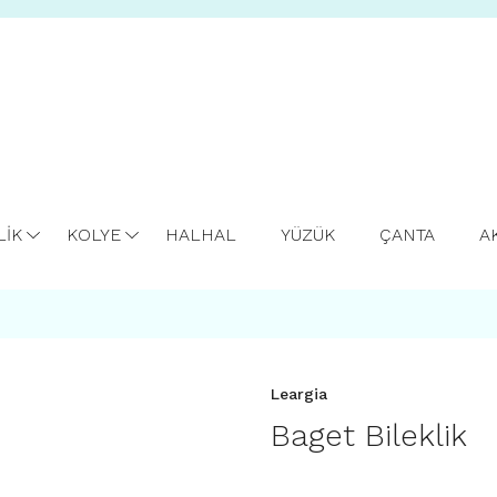
LİK
KOLYE
HALHAL
YÜZÜK
ÇANTA
A
Leargia
Baget Bileklik