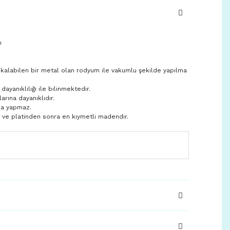
ı
 kalabilen bir metal olan rodyum ile vakumlu şekilde yapılma
yanıklılığı ile bilinmektedir.
larına dayanıklıdır.
ma yapmaz.
n ve platinden sonra en kıymetli madendir.