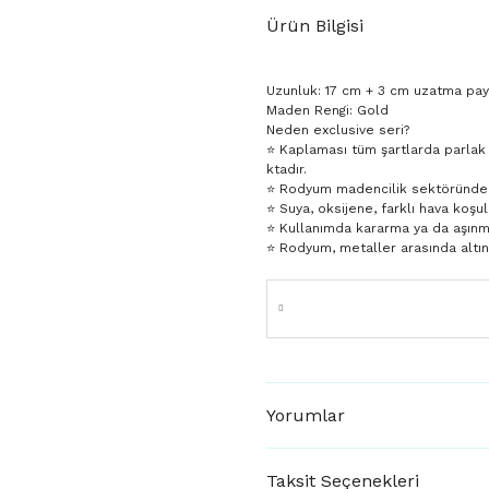
Ürün Bilgisi
Uzunluk: 17 cm + 3 cm uzatma pay
Maden Rengi: Gold
Neden exclusive seri?
⭐️ Kaplaması tüm şartlarda parlak
ktadır.
⭐️ Rodyum madencilik sektöründe da
⭐️ Suya, oksijene, farklı hava koşul
⭐️ Kullanımda kararma ya da aşın
⭐️ Rodyum, metaller arasında altı
Yorumlar
Taksit Seçenekleri