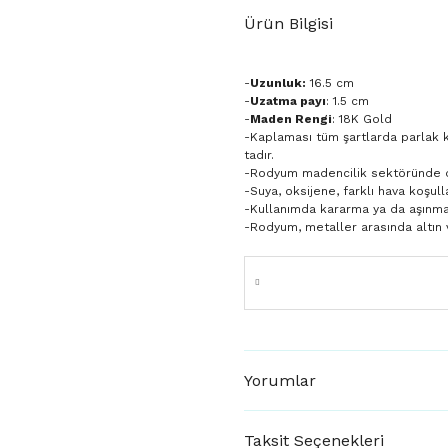
Ürün Bilgisi
-
Uzunluk:
16.5 cm
-
Uzatma payı
: 1.5 cm
-
Maden Rengi
: 18K Gold
-Kaplaması tüm şartlarda parlak 
tadır.
-Rodyum madencilik sektöründe day
-Suya, oksijene, farklı hava koşulla
-Kullanımda kararma ya da aşınm
-Rodyum, metaller arasında altın 
Yorumlar
Taksit Seçenekleri