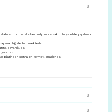
kalabilen bir metal olan rodyum ile vakumlu şekilde yapılmak
anıklılığı ile bilinmektedir.
rına dayanıklıdır.
a yapmaz.
ve platinden sonra en kıymetli madendir.