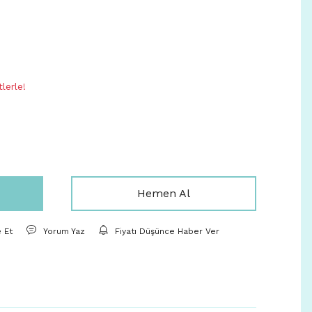
3
lerle!
Hemen Al
e Et
Yorum Yaz
Fiyatı Düşünce Haber Ver