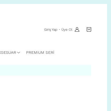
Giriş Yap
Üye Ol
-
KSESUAR
PREMIUM SERİ