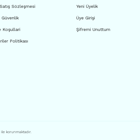
 Satış Sözleşmesi
Yeni Üyelik
e Güvenlik
Üye Girişi
e Koşullari
Şifremi Unuttum
riler Politikası
ı ile korunmaktadır.