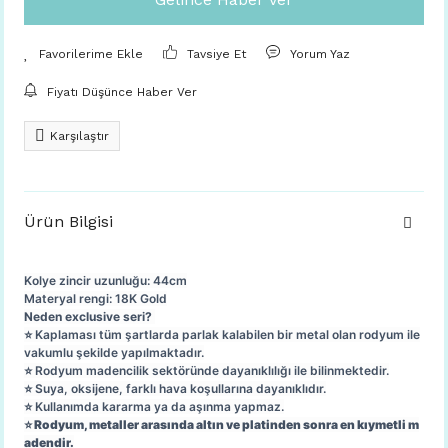
Tavsiye Et
Yorum Yaz
Fiyatı Düşünce Haber Ver
Karşılaştır
Ürün Bilgisi
Kolye zincir uzunluğu: 44cm
Materyal rengi: 18K Gold
Neden exclusive seri?
⭐️ Kaplaması tüm şartlarda parlak kalabilen bir metal olan rodyum ile
vakumlu şekilde yapılmaktadır.
⭐️ Rodyum madencilik sektöründe dayanıklılığı ile bilinmektedir.
⭐️ Suya, oksijene, farklı hava koşullarına dayanıklıdır.
⭐️ Kullanımda kararma ya da aşınma yapmaz.
⭐️ Rodyum, metaller arasında altın ve platinden sonra en kıymetli m
adendir.