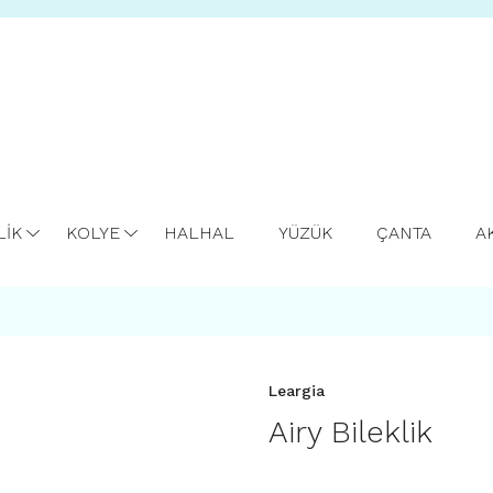
LİK
KOLYE
HALHAL
YÜZÜK
ÇANTA
A
Leargia
Airy Bileklik