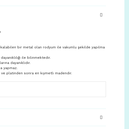
ı
 kalabilen bir metal olan rodyum ile vakumlu şekilde yapılma
yanıklılığı ile bilinmektedir.
larına dayanıklıdır.
ma yapmaz.
n ve platinden sonra en kıymetli madendir.