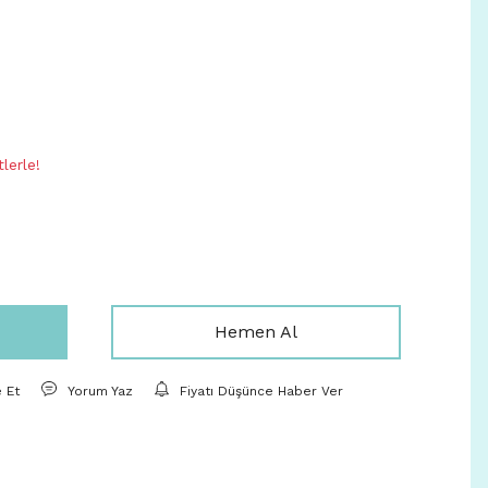
lerle!
Hemen Al
e Et
Yorum Yaz
Fiyatı Düşünce Haber Ver