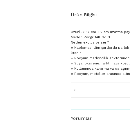
Ürün Bilgisi
Uzunluk: 17 cm + 2 cm uzatma pay
Maden Rengi: 14K Gold
Neden exclusive seri?
⭐️ Kaplaması tüm şartlarda parlak
ktadır.
⭐️ Rodyum madencilik sektöründe da
⭐️ Suya, oksijene, farklı hava koşul
⭐️ Kullanımda kararma ya da aşın
⭐️ Rodyum, metaller arasında altı
Yorumlar