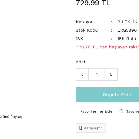
729,99 TL
Kategori
BİLEKLİK
Stok Kodu
LRG5896
18K
18K Gold
*78,76 TL den başlayan taksit
Adet
Sepete Ekle
Tavsiy
Ürünü Paylaş
Karşılaştır