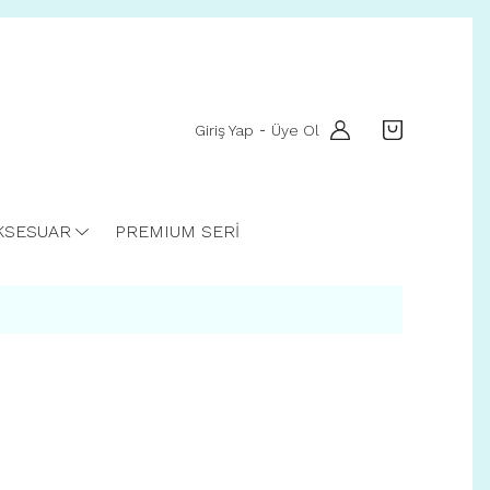
Giriş Yap
Üye Ol
-
KSESUAR
PREMIUM SERİ