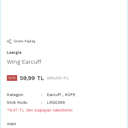
Ürünü Paylaş
Leargia
Wing Earcuff
59,99 TL
289,00 TL
%79
Kategori
Earcuff
,
KÜPE
Stok Kodu
LRG0269
*6,47 TL den başlayan taksitlerle!
Adet