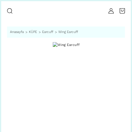
Anasayfa
KÜPE
Earcuff
Wing Earcuff