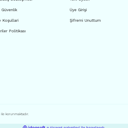
e Güvenlik
Üye Girişi
e Koşullari
Şifremi Unuttum
riler Politikası
ı ile korunmaktadır.
ile
ideasoft
e-