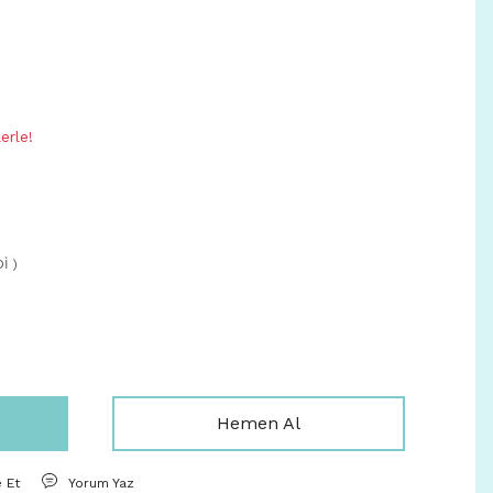
erle!
İ )
Hemen Al
e Et
Yorum Yaz