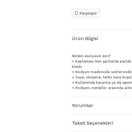
Karşılaştır
Ürün Bilgisi
Neden exclusive seri?
⭐️ Kaplaması tüm şartlarda parlak
ktadır.
⭐️ Rodyum madencilik sektöründe da
⭐️ Suya, oksijene, farklı hava koşul
⭐️ Kullanımda kararma ya da aşın
⭐️ Rodyum, metaller arasında altı
Yorumlar
Taksit Seçenekleri