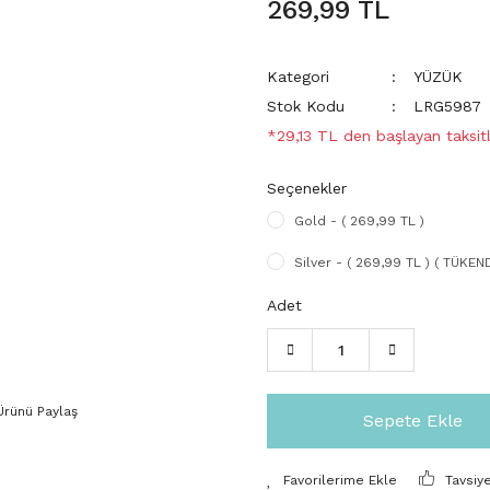
269,99 TL
Kategori
YÜZÜK
Stok Kodu
LRG5987
*29,13 TL den başlayan taksitl
Seçenekler
Gold - ( 269,99 TL )
Silver - ( 269,99 TL ) ( TÜKEND
Adet
Ürünü Paylaş
Sepete Ekle
Tavsiy