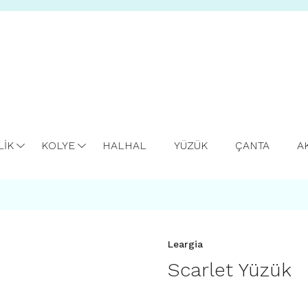
LİK
KOLYE
HALHAL
YÜZÜK
ÇANTA
A
Leargia
Scarlet Yüzük