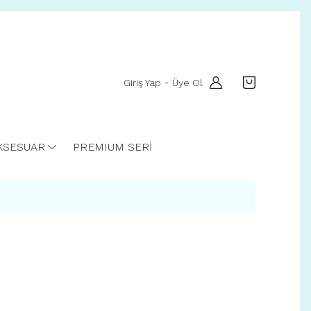
Giriş Yap
Üye Ol
-
KSESUAR
PREMIUM SERİ