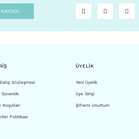
KAYDOL
RİŞ
ÜYELİK
 Satış Sözleşmesi
Yeni Üyelik
e Güvenlik
Üye Girişi
e Koşullari
Şifremi Unuttum
riler Politikası