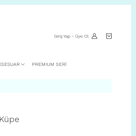
Giriş Yap
Üye Ol
-
KSESUAR
PREMIUM SERİ
 Küpe