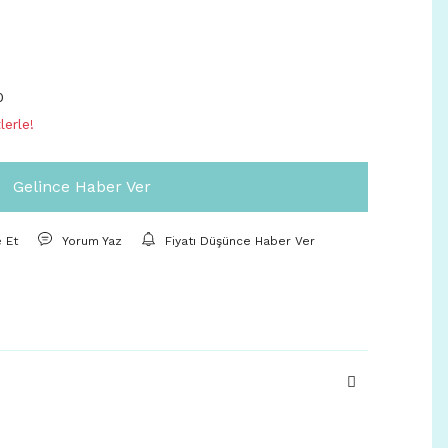
0
erle!
Gelince Haber Ver
e Et
Yorum Yaz
Fiyatı Düşünce Haber Ver