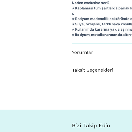
Neden exclusive seri?
⭐️ Kaplaması tüm şartlarda parlak 
r.
⭐️ Rodyum madencilik sektöründe day
⭐️ Suya, oksijene, farklı hava koşull
⭐️ Kullanımda kararma ya da aşın
⭐️ Rodyum, metaller arasında altın
Yorumlar
Taksit Seçenekleri
Bizi Takip Edin