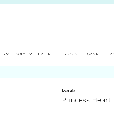
LİK
KOLYE
HALHAL
YÜZÜK
ÇANTA
A
Leargia
Princess Heart