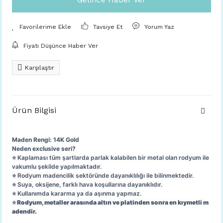
Tavsiye Et
Yorum Yaz
Fiyatı Düşünce Haber Ver
Karşılaştır
Ürün Bilgisi
Maden Rengi: 14K Gold
Neden exclusive seri?
⭐️ Kaplaması tüm şartlarda parlak kalabilen bir metal olan rodyum ile
vakumlu şekilde yapılmaktadır.
⭐️ Rodyum madencilik sektöründe dayanıklılığı ile bilinmektedir.
⭐️ Suya, oksijene, farklı hava koşullarına dayanıklıdır.
⭐️ Kullanımda kararma ya da aşınma yapmaz.
⭐️ Rodyum, metaller arasında altın ve platinden sonra en kıymetli m
adendir.