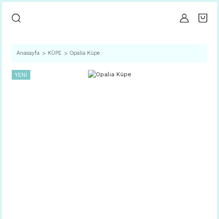
Anasayfa
KÜPE
Opalia Küpe
YENİ