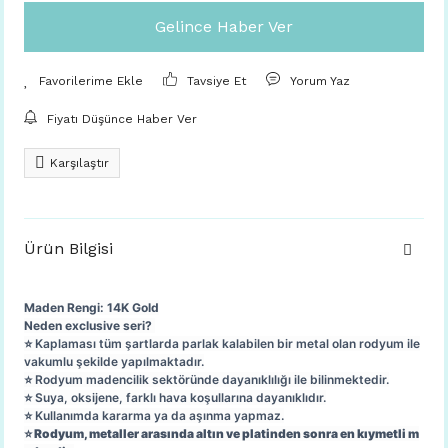
Gelince Haber Ver
Tavsiye Et
Yorum Yaz
Fiyatı Düşünce Haber Ver
Karşılaştır
Ürün Bilgisi
Maden Rengi: 14K Gold
Neden exclusive seri?
⭐️ Kaplaması tüm şartlarda parlak kalabilen bir metal olan rodyum ile
vakumlu şekilde yapılmaktadır.
⭐️ Rodyum madencilik sektöründe dayanıklılığı ile bilinmektedir.
⭐️ Suya, oksijene, farklı hava koşullarına dayanıklıdır.
⭐️ Kullanımda kararma ya da aşınma yapmaz.
⭐️ Rodyum, metaller arasında altın ve platinden sonra en kıymetli m