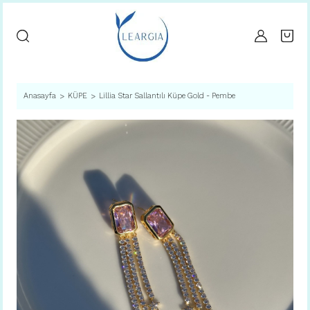
Anasayfa
KÜPE
Lillia Star Sallantılı Küpe Gold - Pembe