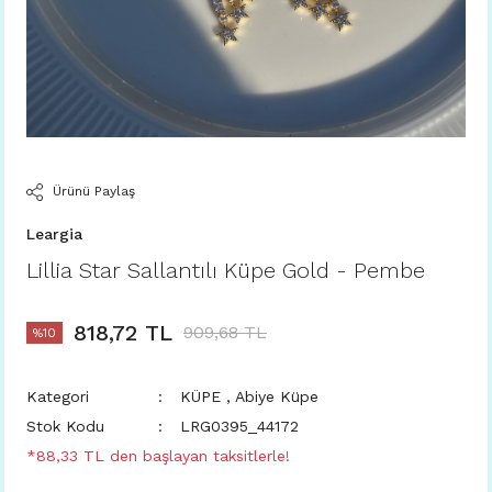
Ürünü Paylaş
Leargia
Lillia Star Sallantılı Küpe Gold - Pembe
818,72 TL
909,68 TL
%10
Kategori
KÜPE
,
Abiye Küpe
Stok Kodu
LRG0395_44172
*88,33 TL den başlayan taksitlerle!