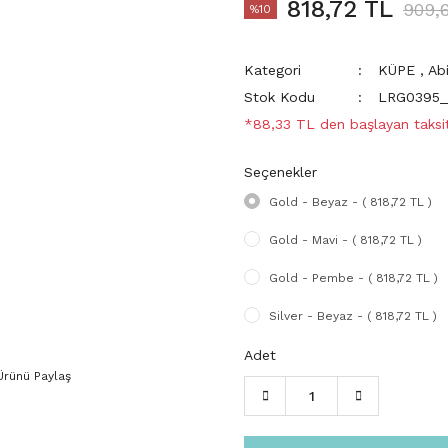
818,72 TL
909,
%10
Kategori
KÜPE
,
Ab
Stok Kodu
LRG0395_
*88,33 TL den başlayan taksit
Seçenekler
Gold - Beyaz - ( 818,72 TL )
Gold - Mavi - ( 818,72 TL )
Gold - Pembe - ( 818,72 TL )
Silver - Beyaz - ( 818,72 TL )
Adet
Ürünü Paylaş