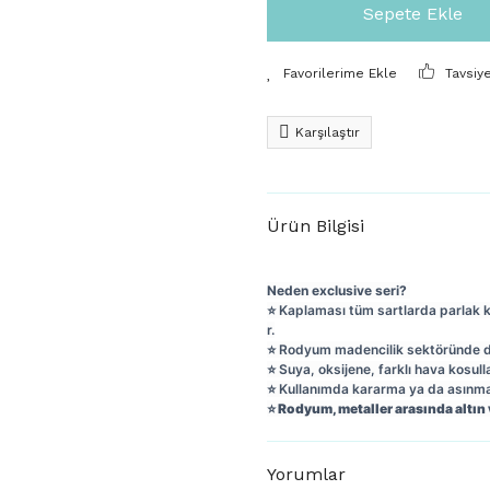
Sepete Ekle
Tavsiy
Karşılaştır
Ürün Bilgisi
Neden exclusive seri?
⭐️ Kaplaması tüm sartlarda parlak 
r.
⭐️ Rodyum madencilik sektöründe day
⭐️ Suya, oksijene, farklı hava kosull
⭐️ Kullanımda kararma ya da asın
⭐️
Rodyum, metaller arasında altın 
Yorumlar