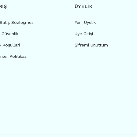
RİŞ
ÜYELİK
 Satış Sözleşmesi
Yeni Üyelik
e Güvenlik
Üye Girişi
e Koşullari
Şifremi Unuttum
riler Politikası