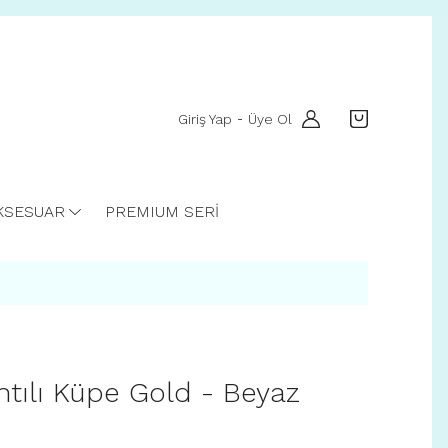
Giriş Yap
Üye Ol
-
KSESUAR
PREMIUM SERİ
antılı Küpe Gold - Beyaz