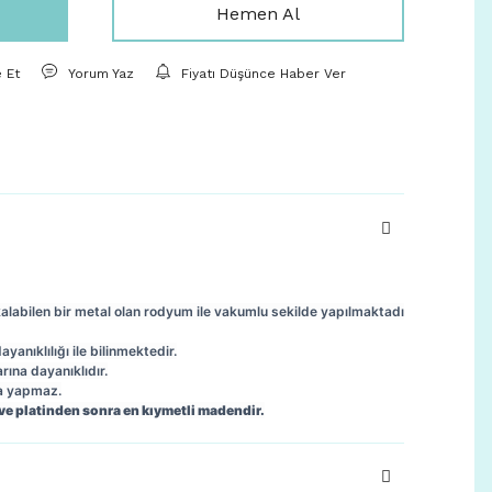
Hemen Al
e Et
Yorum Yaz
Fiyatı Düşünce Haber Ver
kalabilen bir metal olan rodyum ile vakumlu sekilde yapılmaktadı
anıklılığı ile bilinmektedir.
arına dayanıklıdır.
ma yapmaz.
ve platinden sonra en kıymetli madendir.