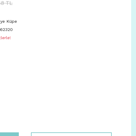
68 TL
iye Küpe
62320
lerle!