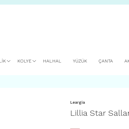
LİK
KOLYE
HALHAL
YÜZÜK
ÇANTA
A
Leargia
Lillia Star Sall