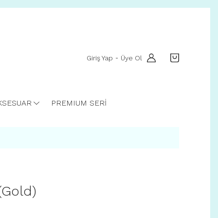
Giriş Yap
Üye Ol
-
KSESUAR
PREMIUM SERİ
(Gold)