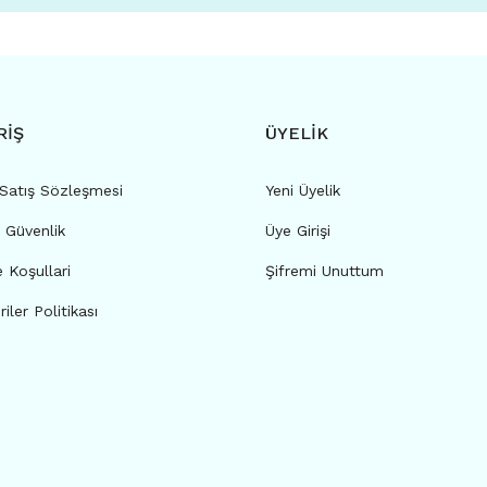
RİŞ
ÜYELİK
 Satış Sözleşmesi
Yeni Üyelik
e Güvenlik
Üye Girişi
e Koşullari
Şifremi Unuttum
riler Politikası