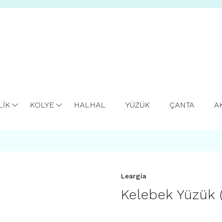
LİK
KOLYE
HALHAL
YÜZÜK
ÇANTA
A
Leargia
Kelebek Yüzük 