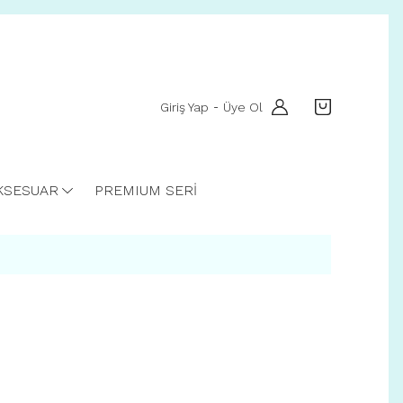
Giriş Yap
Üye Ol
-
KSESUAR
PREMIUM SERİ