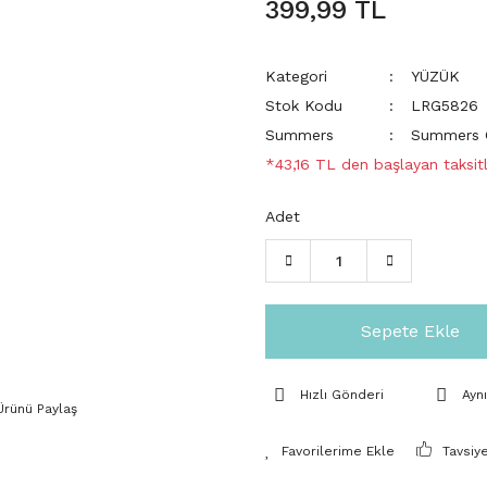
399,99 TL
Kategori
YÜZÜK
Stok Kodu
LRG5826
Summers
Summers C
*43,16 TL den başlayan taksitl
Adet
Sepete Ekle
Hızlı Gönderi
Ayn
Ürünü Paylaş
Tavsiy