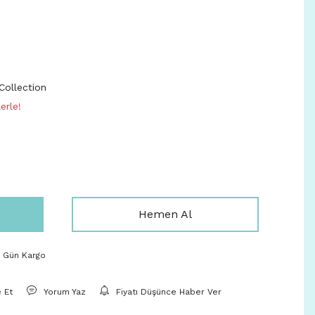
ollection
erle!
Hemen Al
ı Gün Kargo
e Et
Yorum Yaz
Fiyatı Düşünce Haber Ver