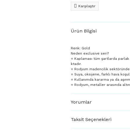
Karşılaştır
Ürün Bilgisi
Renk: Gold
Neden exclusive seri?
⭐️ Kaplaması tüm şartlarda parlak
ktadır.
⭐️ Rodyum madencilik sektöründe da
⭐️ Suya, oksijene, farklı hava koşul
⭐️ Kullanımda kararma ya da aşın
⭐️ Rodyum, metaller arasında altı
Yorumlar
Taksit Seçenekleri