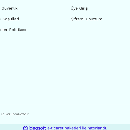
e Güvenlik
Üye Girişi
e Koşullari
Şifremi Unuttum
riler Politikası
ı ile korunmaktadır.
ile
ideasoft
e-