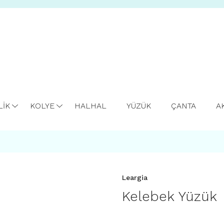
LİK
KOLYE
HALHAL
YÜZÜK
ÇANTA
A
Leargia
Kelebek Yüzük