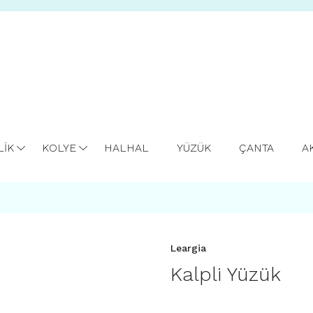
LİK
KOLYE
HALHAL
YÜZÜK
ÇANTA
A
Leargia
Kalpli Yüzük