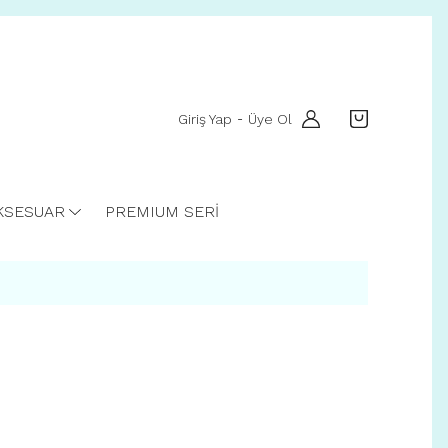
Giriş Yap
Üye Ol
-
KSESUAR
PREMIUM SERİ