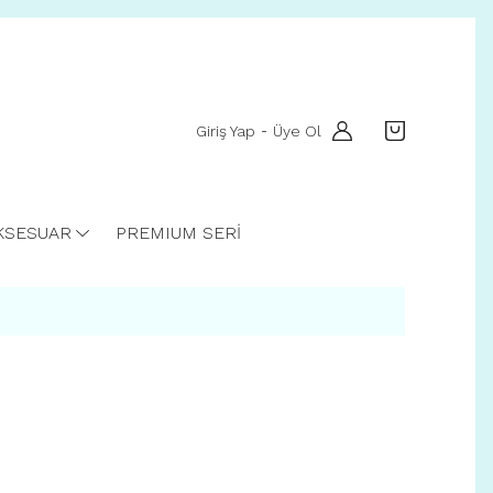
Giriş Yap
Üye Ol
-
KSESUAR
PREMIUM SERİ