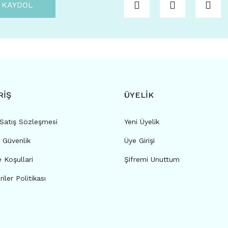
KAYDOL
RİŞ
ÜYELİK
 Satış Sözleşmesi
Yeni Üyelik
e Güvenlik
Üye Girişi
e Koşullari
Şifremi Unuttum
riler Politikası