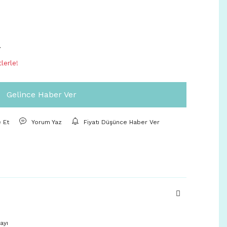
7
lerle!
Gelince Haber Ver
e Et
Yorum Yaz
Fiyatı Düşünce Haber Ver
ayı