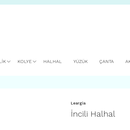
LİK
KOLYE
HALHAL
YÜZÜK
ÇANTA
A
Leargia
İncili Halhal