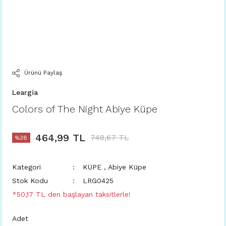
Ürünü Paylaş
Leargia
Colors of The Night Abiye Küpe
464,99 TL
748,67 TL
%38
Kategori
KÜPE
,
Abiye Küpe
Stok Kodu
LRG0425
*50,17 TL den başlayan taksitlerle!
Adet