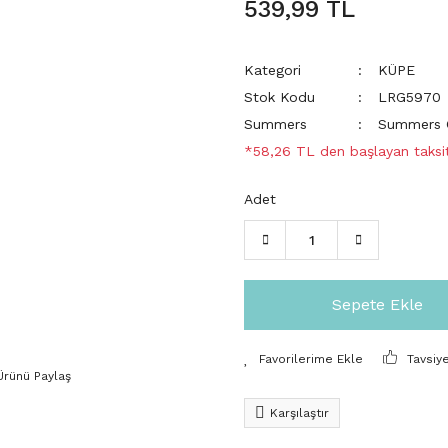
539,99 TL
Kategori
KÜPE
Stok Kodu
LRG5970
Summers
Summers C
*58,26 TL den başlayan taksit
Adet
Sepete Ekle
Tavsiy
Ürünü Paylaş
Karşılaştır