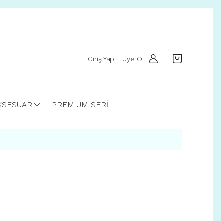
Giriş Yap
Üye Ol
-
KSESUAR
PREMIUM SERİ