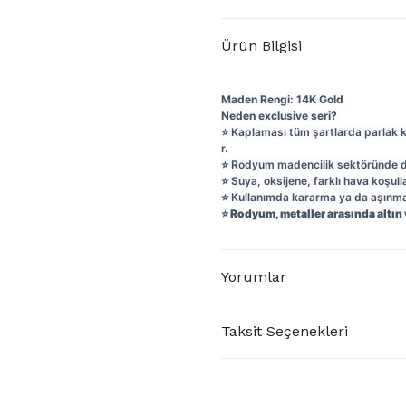
Ürün Bilgisi
Maden Rengi: 14K Gold
Neden exclusive seri?
⭐️ Kaplaması tüm şartlarda parlak 
r.
⭐️ Rodyum madencilik sektöründe day
⭐️ Suya, oksijene, farklı hava koşull
⭐️ Kullanımda kararma ya da aşın
⭐️ Rodyum, metaller arasında altın
Yorumlar
Taksit Seçenekleri