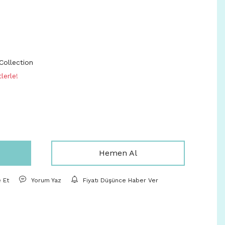
ollection
lerle!
Hemen Al
e Et
Yorum Yaz
Fiyatı Düşünce Haber Ver