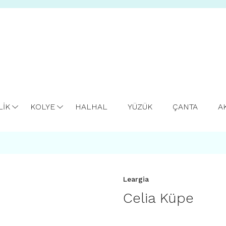
LİK
KOLYE
HALHAL
YÜZÜK
ÇANTA
A
Leargia
Celia Küpe