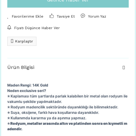
Tavsiye Et
Yorum Yaz
Fiyatı Düşünce Haber Ver
Karşılaştır
Ürün Bilgisi
Maden Rengi: 14K Gold
Neden exclusive seri?
⭐️ Kaplaması tüm şartlarda parlak kalabilen bir metal olan rodyum ile
vakumlu şekilde yapılmaktadır.
⭐️ Rodyum madencilik sektöründe dayanıklılığı ile bilinmektedir.
⭐️ Suya, oksijene, farklı hava koşullarına dayanıklıdır.
⭐️ Kullanımda kararma ya da aşınma yapmaz.
⭐️ Rodyum, metaller arasında altın ve platinden sonra en kıymetli m
adendir.